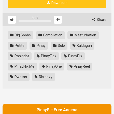
Download
0
/
0
Share
Big Boobs
Compilation
Masturbation
Petite
Pinay
Solo
Kaldagan
Pahindot
PinayFlex
PinayFlix
PinayFlix.Me
PinayOne
PinayReel
Pwetan
Rbreezy
PinayPie Free Access