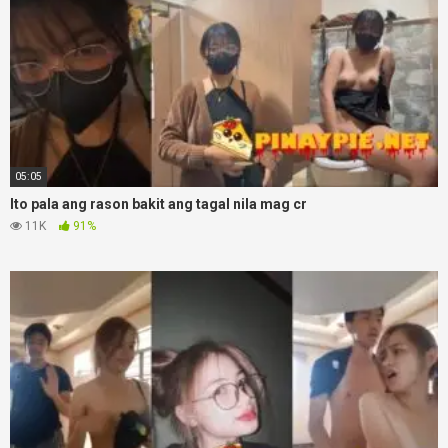
05:05
Ito pala ang rason bakit ang tagal nila mag cr
11K
91%