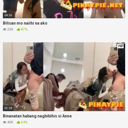
04:36
Bilisan mo naiihi na ako
25K
87%
HD
02:28
Binanatan habang nagbibihis si Anne
40K
64%