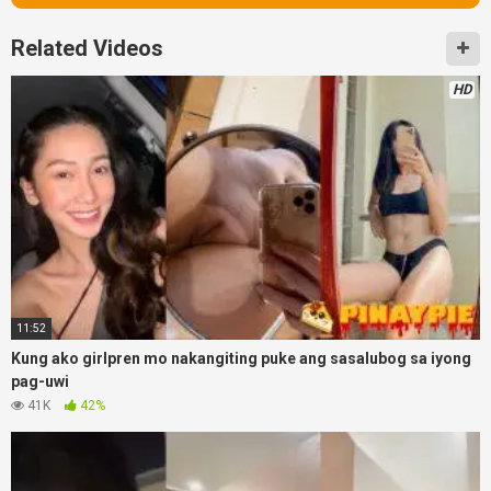
Related Videos
HD
11:52
Kung ako girlpren mo nakangiting puke ang sasalubog sa iyong
pag-uwi
41K
42%