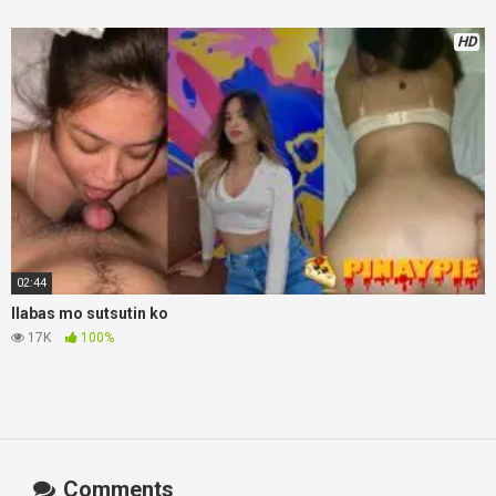
HD
02:44
Ilabas mo sutsutin ko
17K
100%
Comments