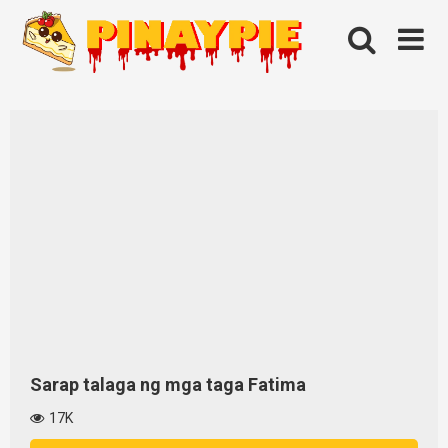
Skip
to
content
Sarap talaga ng mga taga Fatima
17K